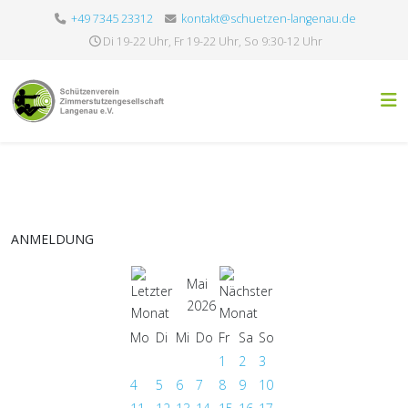
+49 7345 23312
kontakt@schuetzen-langenau.de
Di 19-22 Uhr, Fr 19-22 Uhr, So 9:30-12 Uhr
ANMELDUNG
Mai
2026
Mo
Di
Mi
Do
Fr
Sa
So
1
2
3
4
5
6
7
8
9
10