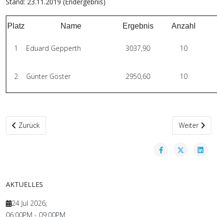
Stand: 23.11.2019 (Endergebnis)
Platz
Name
Ergebnis
Anzahl
1
Eduard Gepperth
3037,90
10
2
Günter Göster
2950,60
10
Vorheriger Beitrag: Trainingsmeister LG
Nächster Bei
Zurück
Weiter
AKTUELLES
24 Jul 2026
;
06:00PM
-
09:00PM