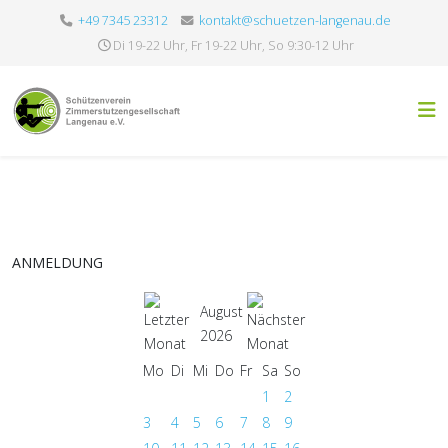
+49 7345 23312
kontakt@schuetzen-langenau.de
Di 19-22 Uhr, Fr 19-22 Uhr, So 9:30-12 Uhr
ANMELDUNG
August
2026
Mo
Di
Mi
Do
Fr
Sa
So
1
2
3
4
5
6
7
8
9