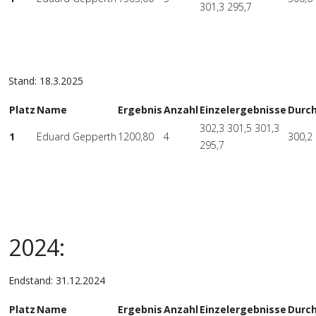
301,3 295,7
Stand: 18.3.2025
Platz
Name
Ergebnis
Anzahl
Einzelergebnisse
Durch
302,3 301,5 301,3
1
Eduard Gepperth
1200,80
4
300,2
295,7
2024:
Endstand: 31.12.2024
Platz
Name
Ergebnis
Anzahl
Einzelergebnisse
Durch