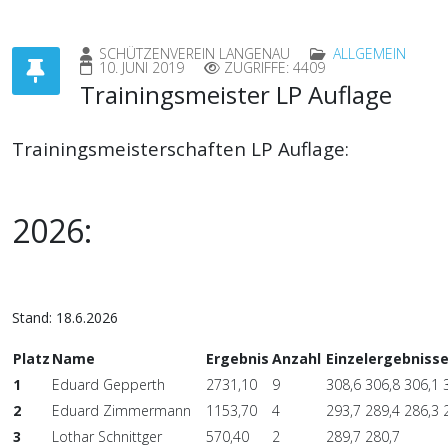
SCHÜTZENVEREIN LANGENAU
ALLGEMEIN
10. JUNI 2019
ZUGRIFFE: 4409
Trainingsmeister LP Auflage
Trainingsmeisterschaften LP Auflage:
2026:
Stand: 18.6.2026
Platz
Name
Ergebnis
Anzahl
Einzelergebniss
1
Eduard Gepperth
2731,10
9
308,6 306,8 306,1 
2
Eduard Zimmermann
1153,70
4
293,7 289,4 286,3 
3
Lothar Schnittger
570,40
2
289,7 280,7