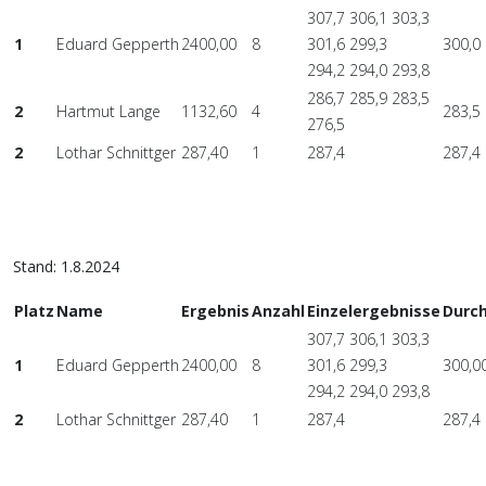
307,7 306,1 303,3
1
Eduard Gepperth
2400,00
8
301,6 299,3
300,0
294,2 294,0 293,8
286,7 285,9 283,5
2
Hartmut Lange
1132,60
4
283,5
276,5
2
Lothar Schnittger
287,40
1
287,4
287,4
Stand: 1.8.2024
Platz
Name
Ergebnis
Anzahl
Einzelergebnisse
Durch
307,7 306,1 303,3
1
Eduard Gepperth
2400,00
8
301,6 299,3
300,0
294,2 294,0 293,8
2
Lothar Schnittger
287,40
1
287,4
287,4