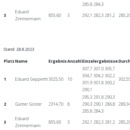
285,8 284,3
Eduard
3
855,60
3
292,1 282,3 281,2
285,2
Zimmermann
Stand: 28.8.2023
Platz
Name
Ergebnis
Anzahl
Einzelergebnisse
Durch
307,7 307,0 305,7
304,7 304,2 302,2
1
Eduard Gepperth
3025,50
10
302,5
301,9 301,8 300,2
290,1
295,3 291,8 290,3
2
Günter Göster
2314,70
8
290,3 290,1 286,8
289,3
285,8 284,3
Eduard
3
855,60
3
292,1 282,3 281,2
285,2
Zimmermann