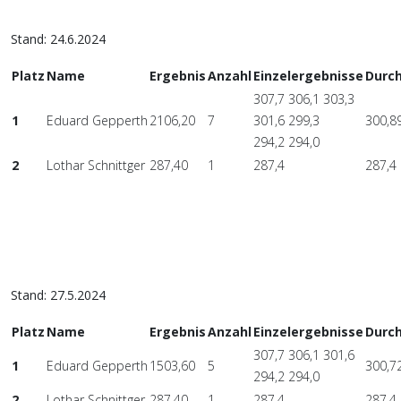
Stand: 24.6.2024
Platz
Name
Ergebnis
Anzahl
Einzelergebnisse
Durch
307,7 306,1 303,3
1
Eduard Gepperth
2106,20
7
301,6 299,3
300,8
294,2 294,0
2
Lothar Schnittger
287,40
1
287,4
287,4
Stand: 27.5.2024
Platz
Name
Ergebnis
Anzahl
Einzelergebnisse
Durch
307,7 306,1 301,6
1
Eduard Gepperth
1503,60
5
300,7
294,2 294,0
2
Lothar Schnittger
287,40
1
287,4
287,4