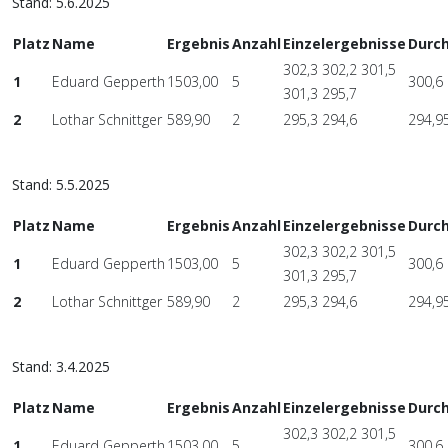
Stand: 5.6.2025
Platz
Name
Ergebnis
Anzahl
Einzelergebnisse
Durch
302,3 302,2 301,5
1
Eduard Gepperth
1503,00
5
300,6
301,3 295,7
2
Lothar Schnittger
589,90
2
295,3 294,6
294,9
Stand: 5.5.2025
Platz
Name
Ergebnis
Anzahl
Einzelergebnisse
Durch
302,3 302,2 301,5
1
Eduard Gepperth
1503,00
5
300,6
301,3 295,7
2
Lothar Schnittger
589,90
2
295,3 294,6
294,9
Stand: 3.4.2025
Platz
Name
Ergebnis
Anzahl
Einzelergebnisse
Durch
302,3 302,2 301,5
1
Eduard Gepperth
1503,00
5
300,6