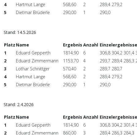
4
Hartmut Lange
568,60
2
289,4 279,2
5
Dietmar Brüderle
290,00
1
290,0
Stand: 14.5.2026
Platz
Name
Ergebnis
Anzahl
Einzelergebniss
1
Eduard Gepperth
1814,90
6
306,8 304,2 301,4 
2
Eduard Zimmermann
1153,70
4
293,7 289,4 286,3 
3
Lothar Schnittger
570,40
2
289,7 280,7
4
Hartmut Lange
568,60
2
289,4 279,2
5
Dietmar Brüderle
290,00
1
290,0
Stand: 2.4.2026
Platz
Name
Ergebnis
Anzahl
Einzelergebniss
1
Eduard Gepperth
1814,90
6
306,8 304,2 301,4 
2
Eduard Zimmermann
860,00
3
289,4 286,3 284,3