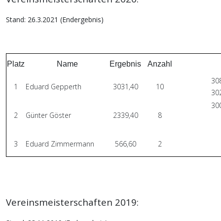
Stand: 26.3.2021 (Endergebnis)
Platz
Name
Ergebnis
Anzahl
308
1
Eduard Gepperth
3031,40
10
302
300
2
Günter Göster
2339,40
8
3
Eduard Zimmermann
566,60
2
Vereinsmeisterschaften 2019: