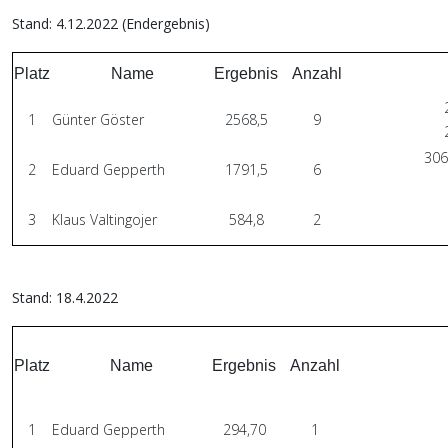
Stand: 4.12.2022 (Endergebnis)
Platz
Name
Ergebnis
Anzahl
1
Günter Göster
2568,5
9
306
2
Eduard Gepperth
1791,5
6
3
Klaus Valtingojer
584,8
2
Stand: 18.4.2022
Platz
Name
Ergebnis
Anzahl
1
Eduard Gepperth
294,70
1