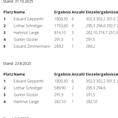
Stand: 31.10.2025
Platz
Name
Ergebnis
Anzahl
Einzelergebniss
1
Eduard Gepperth
1800,30
6
302,3 302,2 301,5 
2
Lothar Schnittger
1750,60
6
295,3 294,6 292,7 
3
Hartmut Lange
814,10
3
282,10 274,7 257,3
4
Günter Göster
291,5
1
291,5
5
Eduard Zimmermann
289,2
1
289,2
Stand: 23.8.2025
Platz
Name
Ergebnis
Anzahl
Einzelergebniss
1
Eduard Gepperth
1800,30
6
302,3 302,2 301,5 
2
Lothar Schnittger
589,90
2
295,3 294,6
3
Günter Göster
291,5
1
291,5
4
Hartmut Lange
282,10
1
282,10