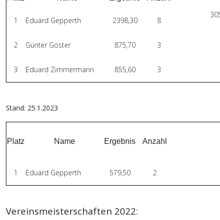
305
1
Eduard Gepperth
2398,30
8
2
Günter Göster
875,70
3
3
Eduard Zimmermann
855,60
3
Stand: 25.1.2023
Platz
Name
Ergebnis
Anzahl
1
Eduard Gepperth
579,50
2
Vereinsmeisterschaften 2022: