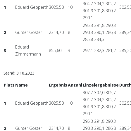
304,7 304,2 302,2
1
Eduard Gepperth
3025,50
10
302,5
301,9 301,8 300,2
290,1
295,3 291,8 290,3
2
Günter Göster
2314,70
8
290,3 290,1 286,8
289,3
285,8 284,3
Eduard
3
855,60
3
292,1 282,3 281,2
285,2
Zimmermann
Stand: 3.10.2023
Platz
Name
Ergebnis
Anzahl
Einzelergebnisse
Durch
307,7 307,0 305,7
304,7 304,2 302,2
1
Eduard Gepperth
3025,50
10
302,5
301,9 301,8 300,2
290,1
295,3 291,8 290,3
2
Günter Göster
2314,70
8
290,3 290,1 286,8
289,3