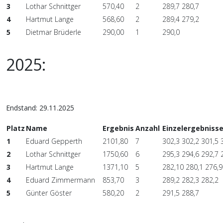
3
Lothar Schnittger
570,40
2
289,7 280,7
4
Hartmut Lange
568,60
2
289,4 279,2
5
Dietmar Brüderle
290,00
1
290,0
2025:
Endstand: 29.11.2025
Platz
Name
Ergebnis
Anzahl
Einzelergebniss
1
Eduard Gepperth
2101,80
7
302,3 302,2 301,5 
2
Lothar Schnittger
1750,60
6
295,3 294,6 292,7 
3
Hartmut Lange
1371,10
5
282,10 280,1 276,9
4
Eduard Zimmermann
853,70
3
289,2 282,3 282,2
5
Günter Göster
580,20
2
291,5 288,7