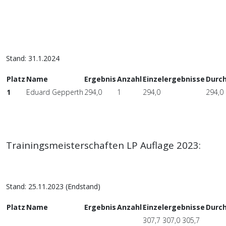
Stand: 31.1.2024
Platz
Name
Ergebnis
Anzahl
Einzelergebnisse
Durch
1
Eduard Gepperth
294,0
1
294,0
294,0
Trainingsmeisterschaften LP Auflage 2023:
Stand: 25.11.2023 (Endstand)
Platz
Name
Ergebnis
Anzahl
Einzelergebnisse
Durch
307,7 307,0 305,7