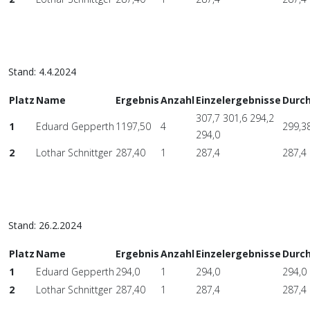
Stand: 4.4.2024
Platz
Name
Ergebnis
Anzahl
Einzelergebnisse
Durch
307,7 301,6 294,2
1
Eduard Gepperth
1197,50
4
299,3
294,0
2
Lothar Schnittger
287,40
1
287,4
287,4
Stand: 26.2.2024
Platz
Name
Ergebnis
Anzahl
Einzelergebnisse
Durch
1
Eduard Gepperth
294,0
1
294,0
294,0
2
Lothar Schnittger
287,40
1
287,4
287,4