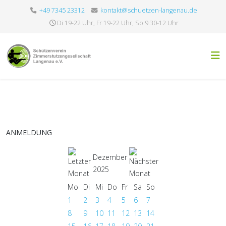
+49 7345 23312
kontakt@schuetzen-langenau.de
Di 19-22 Uhr, Fr 19-22 Uhr, So 9:30-12 Uhr
ANMELDUNG
Dezember
2025
Mo
Di
Mi
Do
Fr
Sa
So
1
2
3
4
5
6
7
8
9
10
11
12
13
14