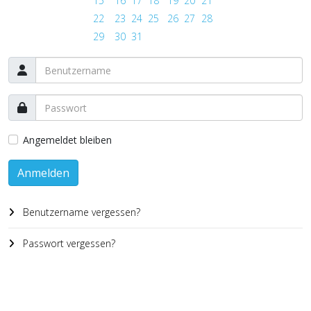
15
16
17
18
19
20
21
22
23
24
25
26
27
28
29
30
31
Angemeldet bleiben
Anmelden
Benutzername vergessen?
Passwort vergessen?