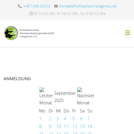
+49 7345 23312
kontakt@schuetzen-langenau.de
Di 19-22 Uhr, Fr 19-22 Uhr, So 9:30-12 Uhr
ANMELDUNG
September
2025
Mo
Di
Mi
Do
Fr
Sa
So
1
2
3
4
5
6
7
8
9
10
11
12
13
14